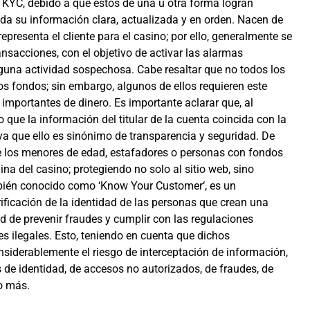
e KYC, debido a que estos de una u otra forma logran
toda su información clara, actualizada y en orden. Nacen de
representa el cliente para el casino; por ello, generalmente se
nsacciones, con el objetivo de activar las alarmas
lguna actividad sospechosa. Cabe resaltar que no todos los
los fondos; sin embargo, algunos de ellos requieren este
importantes de dinero. Es importante aclarar que, al
o que la información del titular de la cuenta coincida con la
 ya que ello es sinónimo de transparencia y seguridad. De
e los menores de edad, estafadores o personas con fondos
na del casino; protegiendo no solo al sitio web, sino
mbién conocido como ‘Know Your Customer‘, es un
ficación de la identidad de las personas que crean una
ad de prevenir fraudes y cumplir con las regulaciones
es ilegales. Esto, teniendo en cuenta que dichos
iderablemente el riesgo de interceptación de información,
 de identidad, de accesos no autorizados, de fraudes, de
ho más.