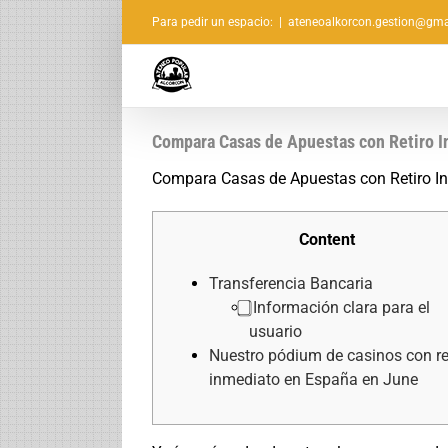
Saltar
Para pedir un espacio:
|
ateneoalkorcon.gestion@gma
al
contenido
Compara Casas de Apuestas con Retiro 
Compara Casas de Apuestas con Retiro I
Content
Transferencia Bancaria
⃣ Información clara para el
usuario
Nuestro pódium de casinos con re
inmediato en España en June