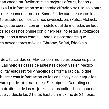
dan encontrar fácilmente las mejores ofertas, bonos y
 aza La información se transmite cifrada y se usa solo para
nos que recomendamos en BonusFinder cumplen estos tres
e 45 estados son los casinos sweepstakes (Pulsz, McLuck,
egas), que operan con un modelo dual de monedas en lugar
os, los casinos online con dinero real no están autorizados.
regulados a nivel estatal. Todos los operadores que
n navegadores móviles (Chrome, Safari, Edge) sin
e alta calidad en México, con múltiples opciones para
da. Las mejores casas de apuestas deportivas en México
litar estos retiros y hacerlos de forma rápida, lo que
uscar esta información en los casinos y elegir aquellos
este tipo de informaciones. El equipo de Gambling.com
da de dinero de los mejores casinos online. Los usuarios
o que va desde las 2 horas hasta un máximo de 24 horas.