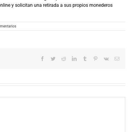
nline y solicitan una retirada a sus propios monederos
omentarios
Facebook
Twitter
Reddit
LinkedIn
Tumblr
Pinterest
Vk
Correo
electró