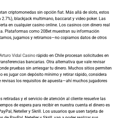
tan criptomonedas sin opción fiat. Más allá de slots, estos
a 2.7%), blackjack multimano, baccarat y video poker. Las
rta en cualquier casino online. Los casinos con dinero real
ma. Plataformas como 20Bet muestran su información
sitamos, jugamos y retiramos—no copiamos datos de otros
Arturo Vidal Casino
rápido en Chile procesan solicitudes en
ransferencias bancarias. Otra alternativa que vale revisar
onde pruebas sin arriesgar tu dinero. Muchos sitios permiten
tivo es jugar con depósito mínimo y retirar rápido, considera
ue revisas los requisitos de apuesta—ahí muchos jugadores
tiradas y el servicio de atención al cliente resuelve las
iempos de espera para recibir en nuestra cuenta el dinero es
ayPal, Neteller y Skrill. Los usuarios que usen tarjeta de
 de PayPal, Neteller y Skrill, van a poder realizar sus