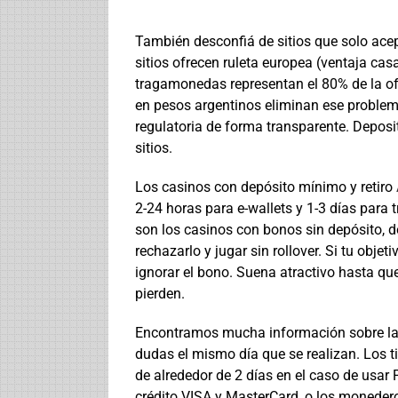
También desconfiá de sitios que solo acep
sitios ofrecen ruleta europea (ventaja cas
tragamonedas representan el 80% de la ofe
en pesos argentinos eliminan ese proble
regulatoria de forma transparente. Depo
sitios.
Los casinos con depósito mínimo y retiro
2-24 horas para e-wallets y 1-3 días para t
son los casinos con bonos sin depósito, d
rechazarlo y jugar sin rollover. Si tu obje
ignorar el bono. Suena atractivo hasta q
pierden.
Encontramos mucha información sobre las re
dudas el mismo día que se realizan. Los t
de alrededor de 2 días en el caso de usar P
crédito VISA y MasterCard, o los monederos