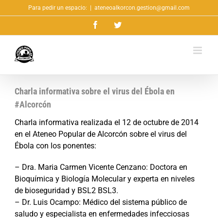
Saltar
Para pedir un espacio:
|
ateneoalkorcon.gestion@gmail.com
al
Facebook
Twitter
contenido
Charla informativa sobre el virus del Ébola en
#Alcorcón
Charla informativa realizada el 12 de octubre de 2014
en el Ateneo Popular de Alcorcón sobre el virus del
Ébola con los ponentes:
– Dra. Maria Carmen Vicente Cenzano: Doctora en
Bioquímica y Biología Molecular y experta en niveles
de bioseguridad y BSL2 BSL3.
– Dr. Luis Ocampo: Médico del sistema público de
saludo y especialista en enfermedades infecciosas