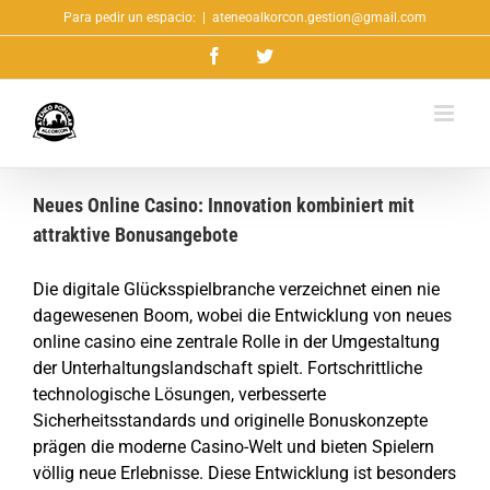
Saltar
Para pedir un espacio:
|
ateneoalkorcon.gestion@gmail.com
al
Facebook
Twitter
contenido
Neues Online Casino: Innovation kombiniert mit
attraktive Bonusangebote
Die digitale Glücksspielbranche verzeichnet einen nie
dagewesenen Boom, wobei die Entwicklung von neues
online casino eine zentrale Rolle in der Umgestaltung
der Unterhaltungslandschaft spielt. Fortschrittliche
technologische Lösungen, verbesserte
Sicherheitsstandards und originelle Bonuskonzepte
prägen die moderne Casino-Welt und bieten Spielern
völlig neue Erlebnisse. Diese Entwicklung ist besonders