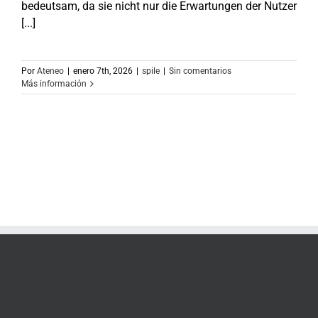
bedeutsam, da sie nicht nur die Erwartungen der Nutzer
[...]
Por
Ateneo
|
enero 7th, 2026
|
spile
|
Sin comentarios
Más información