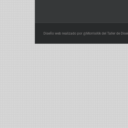
Diseño web realizado por @MorrixAlk del Taller de Dis