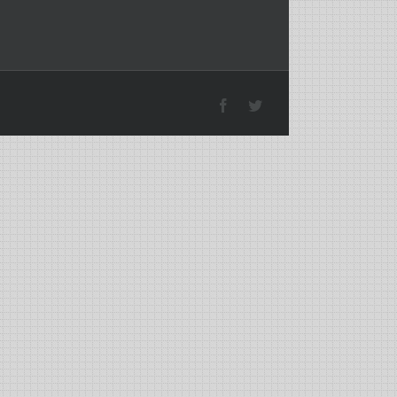
Facebook
Twitter