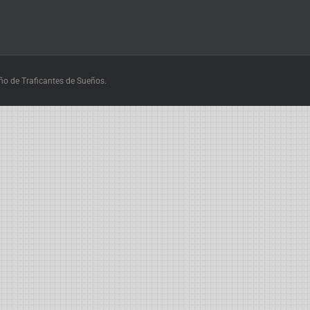
eño de Traficantes de Sueños.