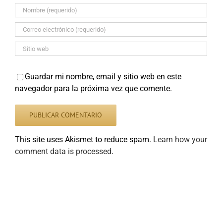
Guardar mi nombre, email y sitio web en este
navegador para la próxima vez que comente.
This site uses Akismet to reduce spam.
Learn how your
comment data is processed
.