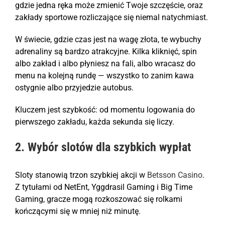
gdzie jedna ręka może zmienić Twoje szczęście, oraz
zakłady sportowe rozliczające się niemal natychmiast.
W świecie, gdzie czas jest na wagę złota, te wybuchy
adrenaliny są bardzo atrakcyjne. Kilka kliknięć, spin
albo zakład i albo płyniesz na fali, albo wracasz do
menu na kolejną rundę — wszystko to zanim kawa
ostygnie albo przyjedzie autobus.
Kluczem jest szybkość: od momentu logowania do
pierwszego zakładu, każda sekunda się liczy.
2. Wybór slotów dla szybkich wypłat
Sloty stanowią trzon szybkiej akcji w
Betsson Casino
.
Z tytułami od NetEnt, Yggdrasil Gaming i Big Time
Gaming, gracze mogą rozkoszować się rolkami
kończącymi się w mniej niż minutę.