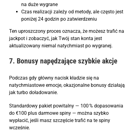
na duże wygrane
Czas realizacji zależy od metody, ale często jest
poniżej 24 godzin po zatwierdzeniu
Ten uproszczony proces oznacza, że możesz trafić na
jackpot i zobaczyć, jak Twój stan konta jest
aktualizowany niemal natychmiast po wygranej.
7. Bonusy napędzające szybkie akcje
Podczas gdy główny nacisk kładzie się na
natychmiastowe emocje, okazjonalne bonusy działają
jak turbo doładowanie.
Standardowy pakiet powitalny — 100 % dopasowania
do €100 plus darmowe spiny — można szybko
wypłacić, jeśli masz szczęście trafić na te spiny
wcześnie.