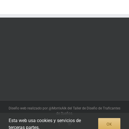
Diseño web realizado por @MorrixAlk del Taller de Diseño de Traficantes
de Sueños.
Esta web usa cookies y servicios de
Facebook
Twitter
OK
terceras partes.