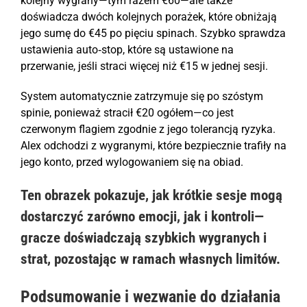
kolejny wygrany—tym razem €60—ale także
doświadcza dwóch kolejnych porażek, które obniżają
jego sumę do €45 po pięciu spinach. Szybko sprawdza
ustawienia auto‑stop, które są ustawione na
przerwanie, jeśli straci więcej niż €15 w jednej sesji.
System automatycznie zatrzymuje się po szóstym
spinie, ponieważ stracił €20 ogółem—co jest
czerwonym flagiem zgodnie z jego tolerancją ryzyka.
Alex odchodzi z wygranymi, które bezpiecznie trafiły na
jego konto, przed wylogowaniem się na obiad.
Ten obrazek pokazuje, jak krótkie sesje mogą
dostarczyć zarówno emocji, jak i kontroli—
gracze doświadczają szybkich wygranych i
strat, pozostając w ramach własnych limitów.
Podsumowanie i wezwanie do działania