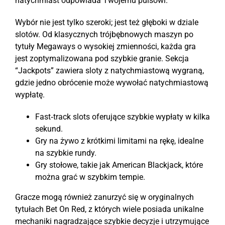
natychmiast odpowiada Twojemu pulsowi.
Wybór nie jest tylko szeroki; jest też głęboki w dziale
slotów. Od klasycznych trójbębnowych maszyn po
tytuły Megaways o wysokiej zmienności, każda gra
jest zoptymalizowana pod szybkie granie. Sekcja
“Jackpots” zawiera sloty z natychmiastową wygraną,
gdzie jedno obrócenie może wywołać natychmiastową
wypłatę.
Fast‑track slots oferujące szybkie wypłaty w kilka
sekund.
Gry na żywo z krótkimi limitami na rękę, idealne
na szybkie rundy.
Gry stołowe, takie jak American Blackjack, które
można grać w szybkim tempie.
Gracze mogą również zanurzyć się w oryginalnych
tytułach Bet On Red, z których wiele posiada unikalne
mechaniki nagradzające szybkie decyzje i utrzymujące