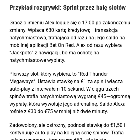
Przykład rozgrywki: Sprint przez halę slotów
Gracz o imieniu Alex loguje się o 17:00 po zakończeniu
zmiany. Wpłaca €30 kartą kredytową—transakcja
natychmiastowa, trafiająca od razu na jego saldo na
mobilnej aplikacji Bet On Red. Alex od razu wybiera
“Jackpots” z nawigacji, bo ma ochotę na
natychmiastowe wypłaty.
Pierwszy slot, który wybiera, to “Red Thunder
Megaways”. Ustawia stawkę na €1 za spin i włącza
auto‑play z interwałem 10 sekund. W ciągu trzech
spinów trafia natychmiastową wygraną €45—ogromną
wypłatę, która wywołuje jego adrenalinę. Saldo Alexa
rośnie z €30 do €75 w mniej niż dwie minuty.
Zadowolony, ale ostrożny, podnosi stawkę do €1,50 i
kontynuuje auto‑play na kolejną serię spinów. Trafia