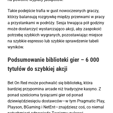
Takie podejście trafia w gust nowoczesnych graczy,
którzy balansują rozgrywkę między przerwami w pracy
a przystankami w podróży. Sesja trwająca pół godziny
może dostarczyć wystarczająco akcji, aby zaspokoić
potrzebę szybkich wygranych, pozostawiając miejsce
na szybkie espresso lub szybkie sprawdzenie tabeli
wyników.
Podsumowanie biblioteki gier – 6 000
tytułów do szybkiej akcji
Bet On Red może pochwalić się biblioteką, która
bardziej przypomina arcade niż tradycyjne kasyno. Z
ponad sześcioma tysiącami gier od ponad
dziewięćdziesięciu dostawców—w tym Pragmatic Play,
Playson, BGaming i NetEnt—znajdziesz coś, co niemal