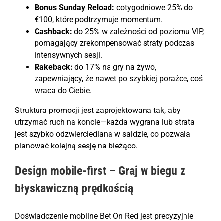
Bonus Sunday Reload:
cotygodniowe 25% do
€100, które podtrzymuje momentum.
Cashback:
do 25% w zależności od poziomu VIP,
pomagający zrekompensować straty podczas
intensywnych sesji.
Rakeback:
do 17% na gry na żywo,
zapewniający, że nawet po szybkiej porażce, coś
wraca do Ciebie.
Struktura promocji jest zaprojektowana tak, aby
utrzymać ruch na koncie—każda wygrana lub strata
jest szybko odzwierciedlana w saldzie, co pozwala
planować kolejną sesję na bieżąco.
Design mobile-first – Graj w biegu z
błyskawiczną prędkością
Doświadczenie mobilne Bet On Red jest precyzyjnie