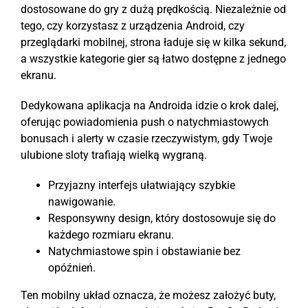
dostosowane do gry z dużą prędkością. Niezależnie od
tego, czy korzystasz z urządzenia Android, czy
przeglądarki mobilnej, strona ładuje się w kilka sekund,
a wszystkie kategorie gier są łatwo dostępne z jednego
ekranu.
Dedykowana aplikacja na Androida idzie o krok dalej,
oferując powiadomienia push o natychmiastowych
bonusach i alerty w czasie rzeczywistym, gdy Twoje
ulubione sloty trafiają wielką wygraną.
Przyjazny interfejs ułatwiający szybkie
nawigowanie.
Responsywny design, który dostosowuje się do
każdego rozmiaru ekranu.
Natychmiastowe spin i obstawianie bez
opóźnień.
Ten mobilny układ oznacza, że możesz założyć buty,