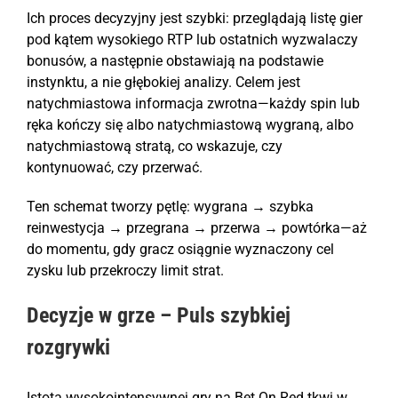
Ich proces decyzyjny jest szybki: przeglądają listę gier
pod kątem wysokiego RTP lub ostatnich wyzwalaczy
bonusów, a następnie obstawiają na podstawie
instynktu, a nie głębokiej analizy. Celem jest
natychmiastowa informacja zwrotna—każdy spin lub
ręka kończy się albo natychmiastową wygraną, albo
natychmiastową stratą, co wskazuje, czy
kontynuować, czy przerwać.
Ten schemat tworzy pętlę: wygrana → szybka
reinwestycja → przegrana → przerwa → powtórka—aż
do momentu, gdy gracz osiągnie wyznaczony cel
zysku lub przekroczy limit strat.
Decyzje w grze – Puls szybkiej
rozgrywki
Istota wysokointensywnej gry na Bet On Red tkwi w