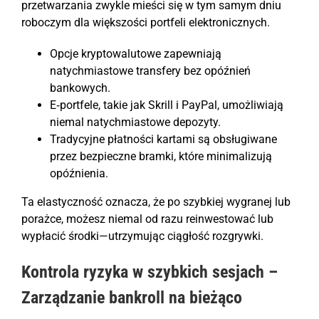
przetwarzania zwykle mieści się w tym samym dniu
roboczym dla większości portfeli elektronicznych.
Opcje kryptowalutowe zapewniają
natychmiastowe transfery bez opóźnień
bankowych.
E‑portfele, takie jak Skrill i PayPal, umożliwiają
niemal natychmiastowe depozyty.
Tradycyjne płatności kartami są obsługiwane
przez bezpieczne bramki, które minimalizują
opóźnienia.
Ta elastyczność oznacza, że po szybkiej wygranej lub
porażce, możesz niemal od razu reinwestować lub
wypłacić środki—utrzymując ciągłość rozgrywki.
Kontrola ryzyka w szybkich sesjach –
Zarządzanie bankroll na bieżąco