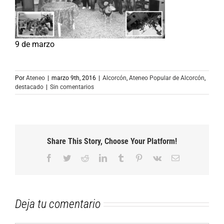
9 de marzo
Por
Ateneo
|
marzo 9th, 2016
|
Alcorcón
,
Ateneo Popular de Alcorcón
,
destacado
|
Sin comentarios
Share This Story, Choose Your Platform!
Facebook
Twitter
Reddit
LinkedIn
Tumblr
Pinterest
Vk
Correo
electrónico
Deja tu comentario