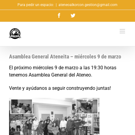
Saltar
Para pedir un espacio:
|
ateneoalkorcon.gestion@gmail.com
al
Facebook
Twitter
contenido
Asamblea General Ateneita – miércoles 9 de marzo
El próximo miércoles 9 de marzo a las 19:30 horas
tenemos Asamblea General del Ateneo.
Vente y ayúdanos a seguir construyendo juntas!