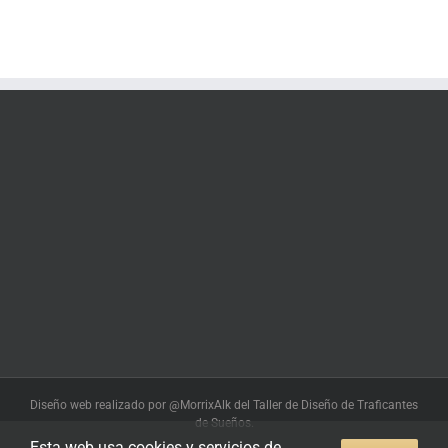
Diseño web realizado por @MorrixAlk del Taller de Diseño de Traficantes
de Sueños.
Esta web usa cookies y servicios de