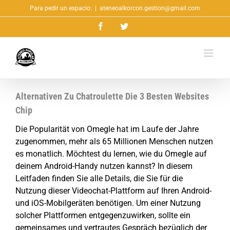
Saltar
Para pedir un espacio:
|
ateneoalkorcon.gestion@gmail.com
al
Facebook
Twitter
contenido
Alternativen Zu Chatroulette Die 3 Besten Websites
Chip
Die Popularität von Omegle hat im Laufe der Jahre
zugenommen, mehr als 65 Millionen Menschen nutzen
es monatlich. Möchtest du lernen, wie du Omegle auf
deinem Android-Handy nutzen kannst? In diesem
Leitfaden finden Sie alle Details, die Sie für die
Nutzung dieser Videochat-Plattform auf Ihren Android-
und iOS-Mobilgeräten benötigen. Um einer Nutzung
solcher Plattformen entgegenzuwirken, sollte ein
gemeinsames und vertrautes Gespräch bezüglich der