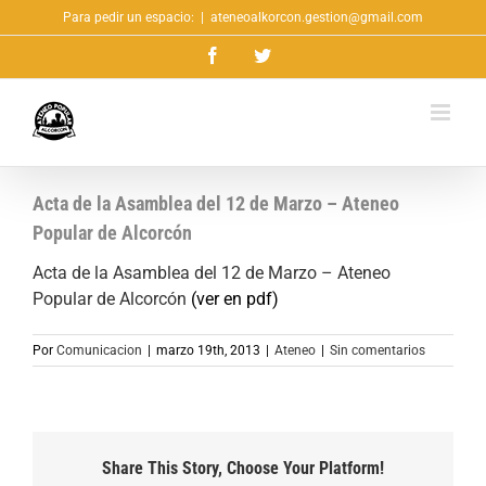
Saltar
Para pedir un espacio:
|
ateneoalkorcon.gestion@gmail.com
al
Facebook
Twitter
contenido
Acta de la Asamblea del 12 de Marzo – Ateneo
Popular de Alcorcón
Acta de la Asamblea del 12 de Marzo – Ateneo
Popular de Alcorcón
(ver en pdf)
Por
Comunicacion
|
marzo 19th, 2013
|
Ateneo
|
Sin comentarios
Share This Story, Choose Your Platform!