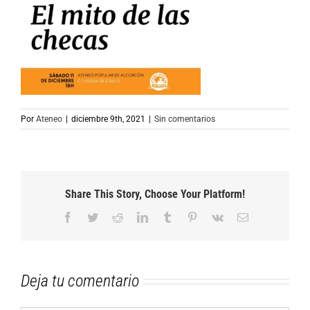
Por
Ateneo
|
diciembre 9th, 2021
|
Sin comentarios
Share This Story, Choose Your Platform!
Facebook
Twitter
Reddit
LinkedIn
Tumblr
Pinterest
Vk
Correo
electrónico
Deja tu comentario