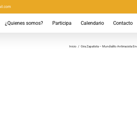
il.com
¿Quienes somos?
Participa
Calendario
Contacto
Inicio
/
Gira Zapatista – Mundialito Antirracista En