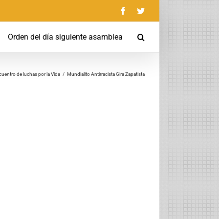
Facebook
Twitter
Orden del día siguiente asamblea
cuentro de luchas por la Vida
/
Mundialito Antirracista Gira Zapatista