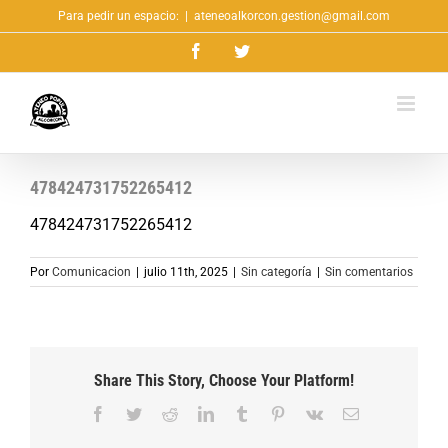
Saltar
Para pedir un espacio:
|
ateneoalkorcon.gestion@gmail.com
al
Facebook
Twitter
contenido
478424731752265412
478424731752265412
Por
Comunicacion
|
julio 11th, 2025
|
Sin categoría
|
Sin comentarios
Share This Story, Choose Your Platform!
Facebook
Twitter
Reddit
LinkedIn
Tumblr
Pinterest
Vk
Correo
electrónico