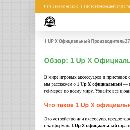
Saltar
Para pedir un espacio:
|
ateneoalkorcon.gestion@gma
al
contenido
1 UP X Официальный Производитель2
Обзор: 1 Up X Официа
В мире игровых аксессуаров и приставок 
1 Up X официальный
мы расскажем о
— п
геймеров по всему миру. Узнайте все нюа
Что такое 1 Up X официал
Это устройство или аксессуар, предоста
платформах.
1 Up X официальный
гаран