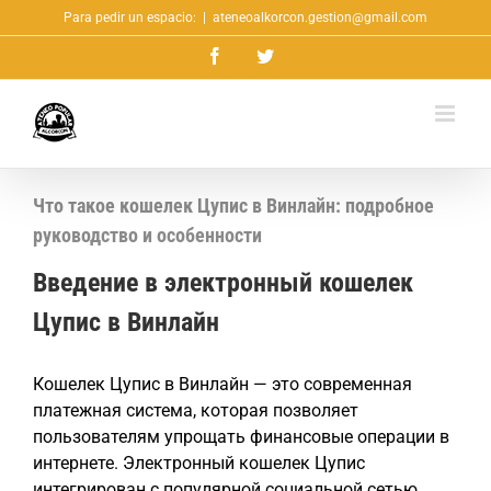
Saltar
Para pedir un espacio:
|
ateneoalkorcon.gestion@gmail.com
al
Facebook
Twitter
contenido
Что такое кошелек Цупис в Винлайн: подробное
руководство и особенности
Введение в электронный кошелек
Цупис в Винлайн
Кошелек Цупис в Винлайн — это современная
платежная система, которая позволяет
пользователям упрощать финансовые операции в
интернете. Электронный кошелек Цупис
интегрирован с популярной социальной сетью