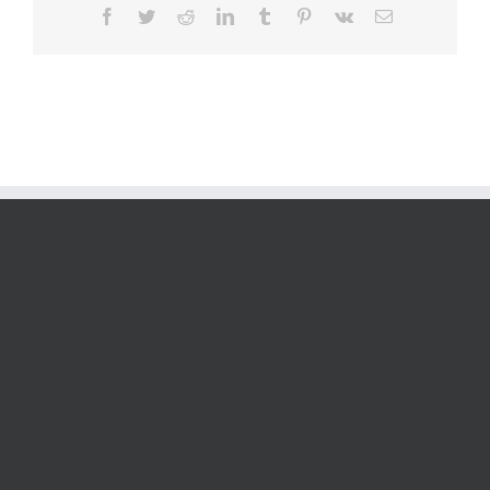
Facebook
Twitter
Reddit
LinkedIn
Tumblr
Pinterest
Vk
Correo
kasinu
electrónico