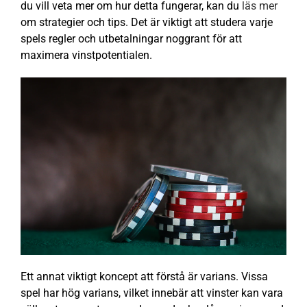
du vill veta mer om hur detta fungerar, kan du
läs mer
om strategier och tips. Det är viktigt att studera varje
spels regler och utbetalningar noggrant för att
maximera vinstpotentialen.
Ett annat viktigt koncept att förstå är varians. Vissa
spel har hög varians, vilket innebär att vinster kan vara