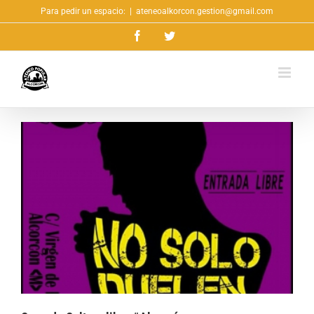
Saltar
Para pedir un espacio:
|
ateneoalkorcon.gestion@gmail.com
al
Facebook
Twitter
contenido