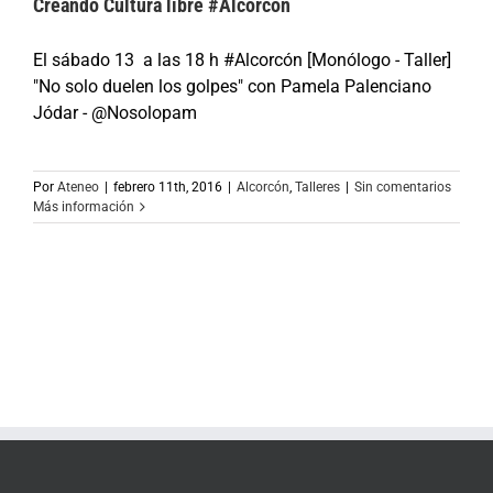
Creando Cultura libre #Alcorcón
El sábado 13 a las 18 h #Alcorcón [Monólogo - Taller]
"No solo duelen los golpes" con Pamela Palenciano
Jódar - @Nosolopam
Por
Ateneo
|
febrero 11th, 2016
|
Alcorcón
,
Talleres
|
Sin comentarios
Más información