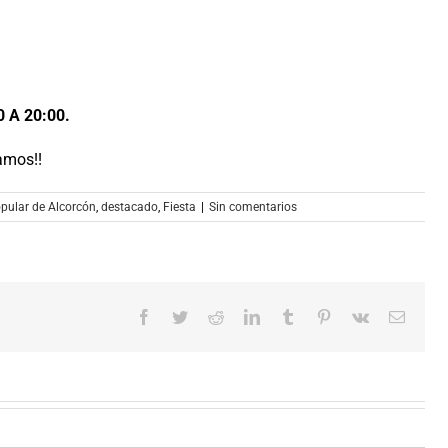
 A 20:00.
amos!!
pular de Alcorcón
,
destacado
,
Fiesta
|
Sin comentarios
Facebook
Twitter
Reddit
LinkedIn
Tumblr
Pinterest
Vk
Correo
electró