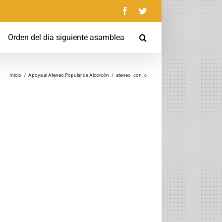
Facebook
Twitter
Orden del día siguiente asamblea
Inicio
/
Apoya al Ateneo Popular de Alcorcón
/
ateneo_con_c